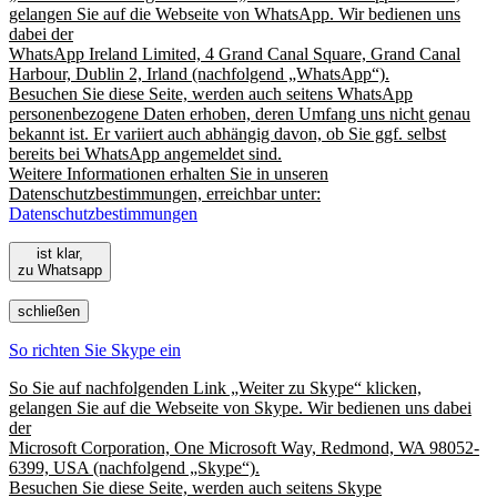
gelangen Sie auf die Webseite von WhatsApp. Wir bedienen uns
dabei der
WhatsApp Ireland Limited, 4 Grand Canal Square, Grand Canal
Harbour, Dublin 2, Irland (nachfolgend „WhatsApp“).
Besuchen Sie diese Seite, werden auch seitens WhatsApp
personenbezogene Daten erhoben, deren Umfang uns nicht genau
bekannt ist. Er variiert auch abhängig davon, ob Sie ggf. selbst
bereits bei WhatsApp angemeldet sind.
Weitere Informationen erhalten Sie in unseren
Datenschutzbestimmungen, erreichbar unter:
Datenschutzbestimmungen
ist klar,
zu Whatsapp
schließen
So richten Sie Skype ein
So Sie auf nachfolgenden Link „Weiter zu Skype“ klicken,
gelangen Sie auf die Webseite von Skype. Wir bedienen uns dabei
der
Microsoft Corporation, One Microsoft Way, Redmond, WA 98052-
6399, USA (nachfolgend „Skype“).
Besuchen Sie diese Seite, werden auch seitens Skype