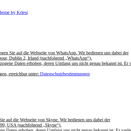
heme by Kriesi
ngen Sie auf die Webseite von WhatsApp. Wir bedienen uns dabei der
our, Dublin 2, Irland (nachfolgend „WhatsApp“).
ogene Daten erhoben, deren Umfang uns nicht genau bekannt ist. Er var
en, erreichbar unter:
Datenschutzbestimmungen
Sie auf die Webseite von Skype. Wir bedienen uns dabei der
99, USA (nachfolgend „Skype“).
e Daten erhoben, deren Umfang uns nicht genau bekannt ist. Er variier