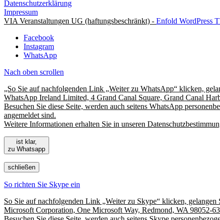
Datenschutzerklärung
Impressum
VIA Veranstaltungen UG (haftungsbeschränkt) -
Enfold WordPress T
Facebook
Instagram
WhatsApp
Nach oben scrollen
„So Sie auf nachfolgenden Link „Weiter zu WhatsApp“ klicken, gela
WhatsApp Ireland Limited, 4 Grand Canal Square, Grand Canal Harb
Besuchen Sie diese Seite, werden auch seitens WhatsApp personenbez
angemeldet sind.
Weitere Informationen erhalten Sie in unseren Datenschutzbestimmung
ist klar,
zu Whatsapp
schließen
So richten Sie Skype ein
So Sie auf nachfolgenden Link „Weiter zu Skype“ klicken, gelangen 
Microsoft Corporation, One Microsoft Way, Redmond, WA 98052-63
Besuchen Sie diese Seite, werden auch seitens Skype personenbezogen