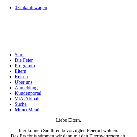
0
Einkaufswagen
Start
Die Feier
Programm
Eltern
Reisen
Über uns
Anmeldung
Kundenportal
VIA-Abiball
Suche
Menü
Menü
Liebe Eltern,
hier können Sie Ihren bevorzugten Feierort wählen.
Das Ergebnis stimmen wir dann mit den Elternvertretern ab.