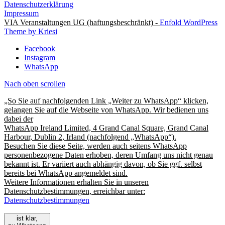
Datenschutzerklärung
Impressum
VIA Veranstaltungen UG (haftungsbeschränkt) -
Enfold WordPress
Theme by Kriesi
Facebook
Instagram
WhatsApp
Nach oben scrollen
„So Sie auf nachfolgenden Link „Weiter zu WhatsApp“ klicken,
gelangen Sie auf die Webseite von WhatsApp. Wir bedienen uns
dabei der
WhatsApp Ireland Limited, 4 Grand Canal Square, Grand Canal
Harbour, Dublin 2, Irland (nachfolgend „WhatsApp“).
Besuchen Sie diese Seite, werden auch seitens WhatsApp
personenbezogene Daten erhoben, deren Umfang uns nicht genau
bekannt ist. Er variiert auch abhängig davon, ob Sie ggf. selbst
bereits bei WhatsApp angemeldet sind.
Weitere Informationen erhalten Sie in unseren
Datenschutzbestimmungen, erreichbar unter:
Datenschutzbestimmungen
ist klar,