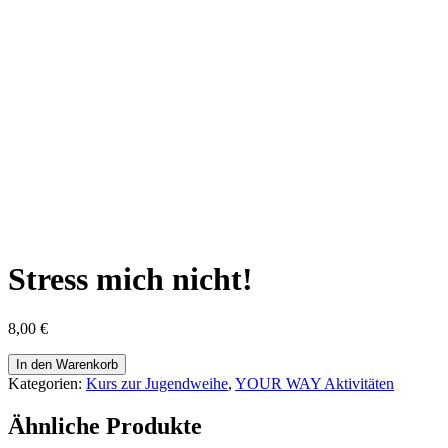
Stress mich nicht!
8,00
€
Stress
In den Warenkorb
mich
Kategorien:
Kurs zur Jugendweihe
,
YOUR WAY Aktivitäten
nicht!
Menge
Ähnliche Produkte