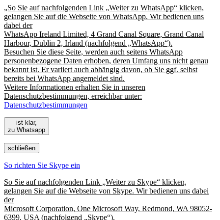
„So Sie auf nachfolgenden Link „Weiter zu WhatsApp“ klicken,
gelangen Sie auf die Webseite von WhatsApp. Wir bedienen uns
dabei der
WhatsApp Ireland Limited, 4 Grand Canal Square, Grand Canal
Harbour, Dublin 2, Irland (nachfolgend „WhatsApp“).
Besuchen Sie diese Seite, werden auch seitens WhatsApp
personenbezogene Daten erhoben, deren Umfang uns nicht genau
bekannt ist. Er variiert auch abhängig davon, ob Sie ggf. selbst
bereits bei WhatsApp angemeldet sind.
Weitere Informationen erhalten Sie in unseren
Datenschutzbestimmungen, erreichbar unter:
Datenschutzbestimmungen
ist klar,
zu Whatsapp
schließen
So richten Sie Skype ein
So Sie auf nachfolgenden Link „Weiter zu Skype“ klicken,
gelangen Sie auf die Webseite von Skype. Wir bedienen uns dabei
der
Microsoft Corporation, One Microsoft Way, Redmond, WA 98052-
6399, USA (nachfolgend „Skype“).